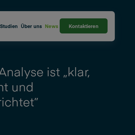
Studien
Über uns
News
Kontaktieren
nalyse ist „klar,
ent und
richtet”