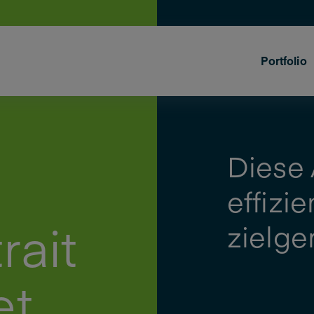
Portfolio
Diese A
effizi
rait
zielge
et