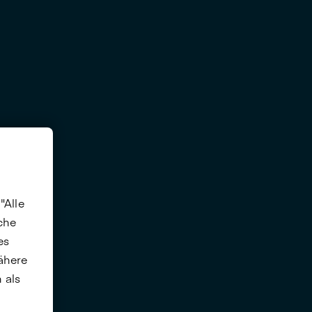
"Alle
che
es
Nähere
 als