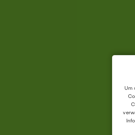
Um u
Co
C
verwa
Inf