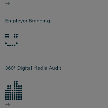
Employer Branding
Vergleich Ihrer Arbeitgeber-Reputation mit
Mitbewerbern in der Region
360° Digital Media Audit
Wie gut ist Ihre digitale Präsenz und wie können Sie
diese verbessern?