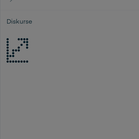
Diskurse
Stets am Puls der Debatte – zur Stärkung Ihrer
Meinungsführerschaft