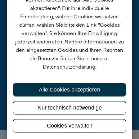
119.000 Datenpunkte
akzeptieren". Für Ihre individuelle
Entscheidung, welche Cookies wir setzen
Die Analyse fand auf Basis von rund 119.000
dürfen, wählen Sie bitte den Link "Cookies
Aussagen zu den Unternehmen in Medien
verwalten". Sie können Ihre Einwilligung
und Social Media im Zeitraum 1.4.2024 –
jederzeit widerrufen. Nähere Informationen zu
31.3.2025 statt. Die Beurteilung erfolgte
den eingesetzten Cookies und Ihren Rechten
durch KI-gestützte Inhalts- und
als Benutzer finden Sie in unserer
Tonalitätsanalyse. Die Anzahl staatlich
Datenschutzerklärung
.
geförderter Forschungsprojekte mit
Hochschulen sowie Patentanmeldungen in
2024 und Nominierungen und Gewinne von
Alle Cookies akzeptieren
Innovations- und Forschungspreisen in 2024
sind in die Berechnung eingeflossen.
Nur technisch notwendige
Cookies verwalten