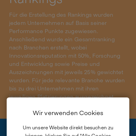
Für die Erstellung des Rankings wurden
jedem Unternehmen auf Basis seiner
Performance Punkte zugewiesen.
Anschließend wurde ein Gesamtranking
nach Branchen erstellt, wobei
Innovationsreputation mit 50%, Forschung
und Entwicklung sowie Preise und
Auszeichnungen mit jeweils 25% gewichtet
wurden. Für jede relevante Branche wurden
bis zu drei Unternehmen mit ihren
jeweiligen Platzierungen ausgezeichnet.
Wir verwenden Cookies
Um unsere Website direkt besuchen zu
können, klicken Sie auf "Alle Cookies