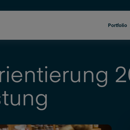
Portfolio
ientierung 2
stung