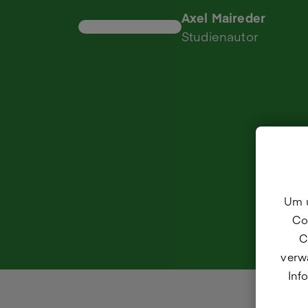
Axel Maireder
Studienautor
Um u
Co
C
verwa
Inf