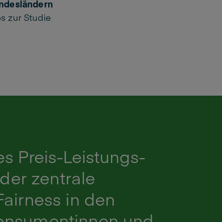
ndesländern
os zur Studie
s Preis-Leistungs-
 der zentrale
Fairness in den
onsumentinnen und