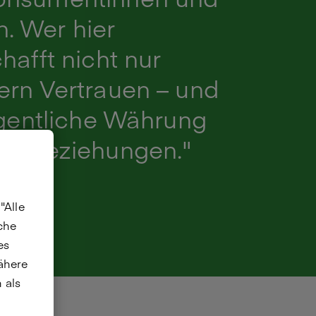
. Wer hier
hafft nicht nur
ern Vertrauen – und
igentliche Währung
denbeziehungen."
"Alle
che
es
Nähere
 als