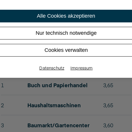
hen mit Bestnoten bei P
Alle Cookies akzeptieren
Nur technisch notwendige
Cookies verwalten
Rang
Branche
Bewertung
Datenschutz
Impressum
1
Buch und Papierhandel
3,65
2
Haushaltsmaschinen
3,65
3
Baumarkt/Gartencenter
3,60