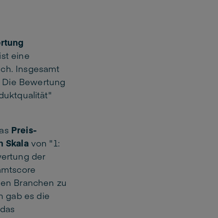
rtung
ist eine
ich. Insgesamt
. Die Bewertung
duktqualität"
das
Preis-
n Skala
von "1:
wertung der
amtscore
igen Branchen zu
 gab es die
 das