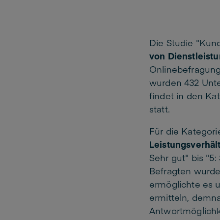
Die Studie "Kund
von
Dienstleist
u
Onlinebefragung
wurden 432 Unte
findet in den Ka
statt.
Für die Kategor
Leistungsverhäl
Sehr gut" bis "5
Befragten wurd
ermöglichte es u
ermitteln, demn
Antwortmöglichk