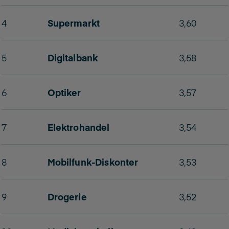
4
Supermarkt
3,60
5
Digitalbank
3,58
6
Optiker
3,57
7
Elektrohandel
3,54
8
Mobilfunk-Diskonter
3,53
9
Drogerie
3,52