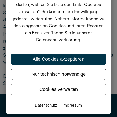
dürfen, wählen Sie bitte den Link "Cookies
laden wir Sie herzlich ein, an unserer
verwalten". Sie können Ihre Einwilligung
Selbstauskunft teilzunehmen. Unten finden Sie
jederzeit widerrufen. Nähere Informationen zu
das Kontaktformular bei dem Sie sich unter
den eingesetzten Cookies und Ihren Rechten
Angabe Ihres Namens, des Firmennamens und
als Benutzer finden Sie in unserer
Ihrer E-Mail-Adresse anmelden können. Im Text
Datenschutzerklärung
.
reicht "Anmeldung TOP Lehrbetriebe 2025/26"
zu schreiben. Dadurch wird Ihnen der
Studienlink zur Teilnahme per E-Mail zugeschickt
Alle Cookies akzeptieren
werden.
Nur technisch notwendige
Deadline für die Regsitrierung ist der 22. Juni
2026. Die Befragung läuft bis 30. Juni.
Cookies verwalten
Datenschutz
Impressum