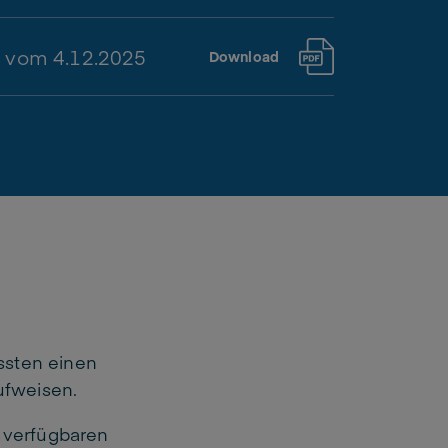
" vom 4.12.2025
Download
ssten einen
ufweisen.
h verfügbaren