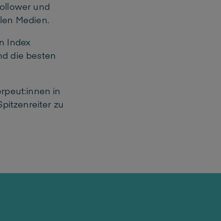
ollower und
len Medien.
n Index
nd die besten
rpeut:innen in
pitzenreiter zu