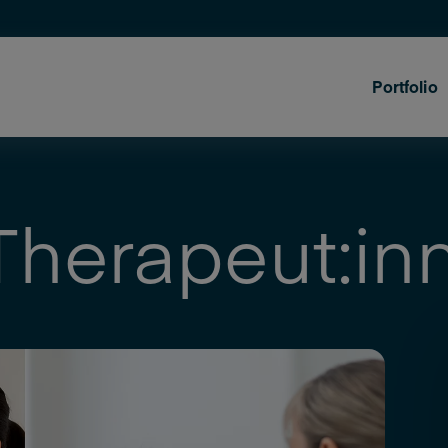
Portfolio
 Therapeut:i