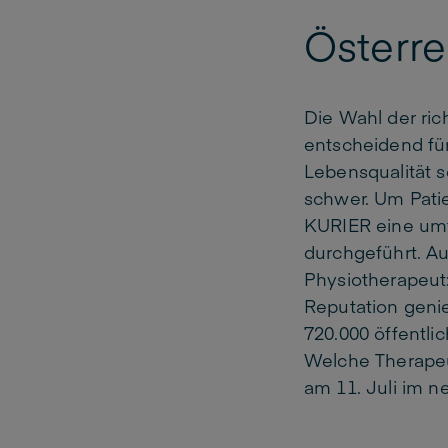
Österre
Die Wahl der ric
entscheidend fü
Lebensqualität s
schwer. Um Patie
KURIER eine umf
durchgeführt. A
Physiotherapeut
Reputation genie
720.000 öffentl
Welche Therapeu
am 11. Juli im 