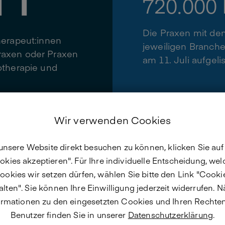
720.000
Die Praxen mit de
herapeut:innen
jeweiligen Branche
raxen oder Praxen
am 11. Juli aufgelis
otherapie und
Wir verwenden Cookies
nsere Website direkt besuchen zu können, klicken Sie auf 
okies akzeptieren". Für Ihre individuelle Entscheidung, wel
iebte Therapeut:innen 2
ookies wir setzen dürfen, wählen Sie bitte den Link "Cooki
lten". Sie können Ihre Einwilligung jederzeit widerrufen. 
ormationen zu den eingesetzten Cookies und Ihren Rechten
Benutzer finden Sie in unserer
Datenschutzerklärung
.