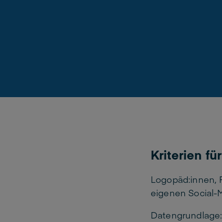
Kriterien f
Logopäd:innen, 
eigenen Social-M
Datengrundlage: 